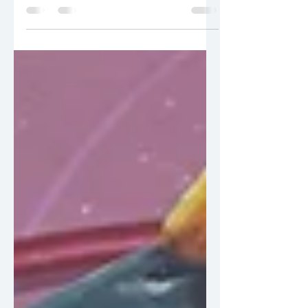
Waarom Curaçao altijd
een goed idee is 🌞🌴