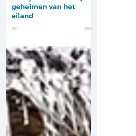
🌴 Wist je dit al over
Curaçao? De kleurrijke
geheimen van het
eiland