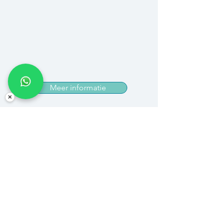
Meer informatie
×
Ons verhaal
Benieuwd naar ons verhaal en hoe
wij verliefd werden op Curaçao?
Ontdek meer over onze reis en de
start van ons avontuur dat ons leven
veranderde.
Meer informatie