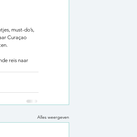
tjes, must-do’s, 
naar Curaçao 
ten.
de reis naar 
Alles weergeven