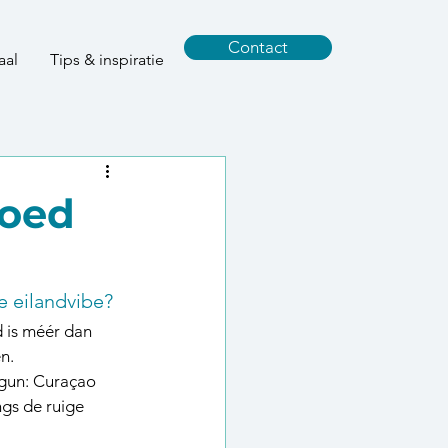
Contact
aal
Tips & inspiratie
goed
e eilandvibe?
 is méér dan 
en.
agun: Curaçao 
ngs de ruige 