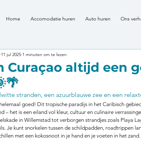
Home
Accomodatie huren
Auto huren
Ons verh
11 jul 2025
1 minuten om te lezen
Curaçao altijd een 
🌞🌴
witte stranden, een azuurblauwe zee en een relaxt
helemaal goed! Dit tropische paradijs in het Caribisch gebied
d – het is een eiland vol kleur, cultuur en culinaire verrassing
elskade in Willemstad tot verborgen strandjes zoals Playa L
ils. Je kunt snorkelen tussen de schildpadden, roadtrippen la
illen met een kokosnoot in je hand en je voeten in het zand.