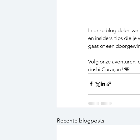
In onze blog delen we 
en insiders-tips die j
gaat of een doorgewint
Volg onze avonturen, o
dushi Curaçao! 🌺
Recente blogposts